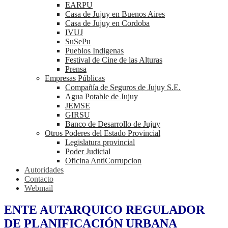
EARPU
Casa de Jujuy en Buenos Aires
Casa de Jujuy en Cordoba
IVUJ
SuSePu
Pueblos Indigenas
Festival de Cine de las Alturas
Prensa
Empresas Públicas
Compañía de Seguros de Jujuy S.E.
Agua Potable de Jujuy
JEMSE
GIRSU
Banco de Desarrollo de Jujuy
Otros Poderes del Estado Provincial
Legislatura provincial
Poder Judicial
Oficina AntiCorrupcion
Autoridades
Contacto
Webmail
ENTE AUTARQUICO REGULADOR
DE PLANIFICACIÓN URBANA